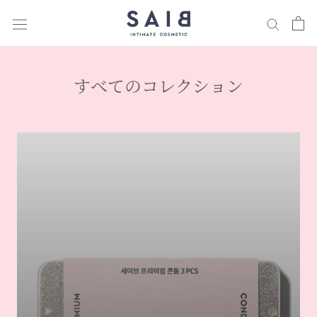
ス
キ
ッ
プ
し
すべてのコレクション
て
コ
ン
テ
ン
ツ
に
移
動
す
る